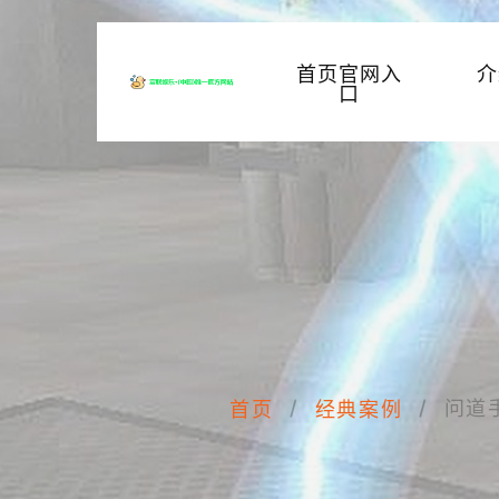
首页官网入
介
口
问道
首页
经典案例