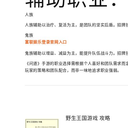
人族
人族辅助以治疗、复活为主，是团队的坚实后盾。招牌技
鬼族
富联娱乐登录官网入口
鬼族辅助以增益、减益为主，能提升队伍战斗力。招牌技
《问道》手游的职业选择需根据个人喜好和团队需求而
玩家的策略和团队配合，而非一味地追求职业强弱。
野生王国游戏 攻略