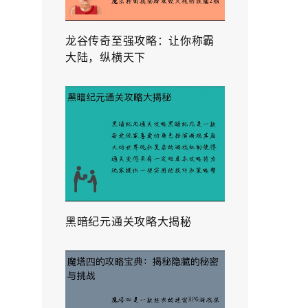
龙谷传奇至强攻略：让你称霸
大陆，纵横天下
黑暗纪元通关攻略大揭秘