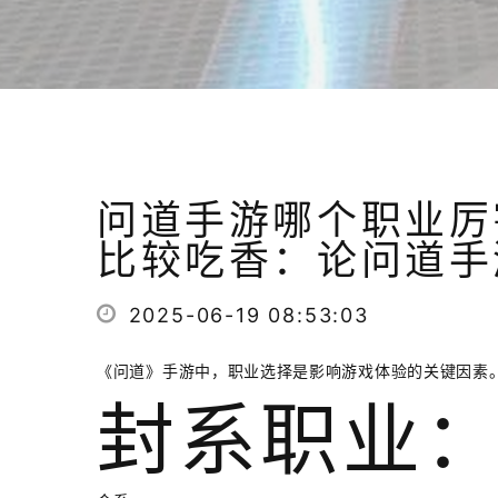
问道手游哪个职业厉
比较吃香：论问道手
2025-06-19 08:53:03
《问道》手游中，职业选择是影响游戏体验的关键因素
封系职业