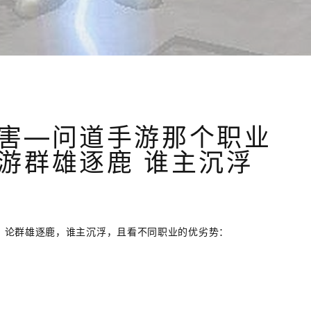
害—问道手游那个职业
游群雄逐鹿 谁主沉浮
。论群雄逐鹿，谁主沉浮，且看不同职业的优劣势：
：