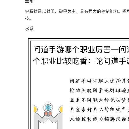
金系
金系封系以封印、破甲为主，具有强大的控制能力。招牌
技。
水系