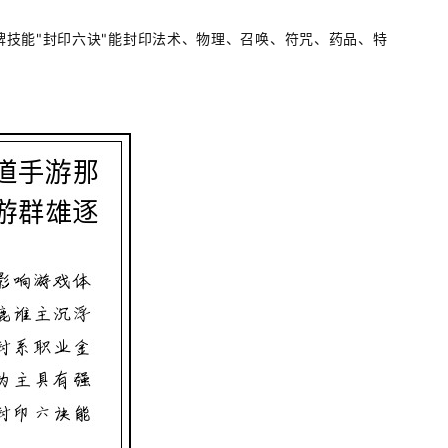
技能"封印六诀"能封印法术、物理、召唤、符咒、药品、特