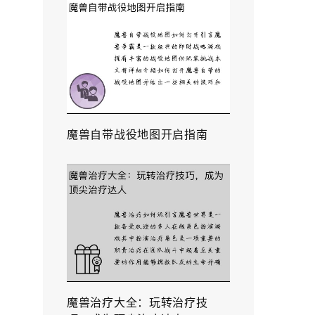
魔兽自带战役地图开启指南
魔兽治疗大全：玩转治疗技