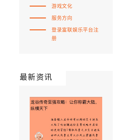
游戏文化
服务方向
登录富联娱乐平台注
册
最新资讯