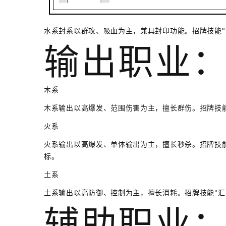
水系封系以群攻、吸血为主，兼具封印功能。招牌技能"
输出职业
木系
木系输出以高爆发、范围伤害为主，擅长群伤。招牌技能
火系
火系输出以高爆发、单体输出为主，擅长秒杀。招牌技能
标。
土系
土系输出以高防御、控制为主，擅长消耗。招牌技能"汇
辅助职业