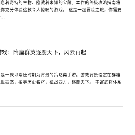
栖息着奇特的生物、隐藏着未知的宝藏。本作的终极攻略指南将
你充分体验这款令人惊叹的游戏。 这是一趟冒险之旅，你需要
..
游戏：隋唐群英逐鹿天下，风云再起
》是一款以隋唐时期为背景的策略类手游。游戏背景设定在群雄
世豪杰，招募历史名将，征战四方，逐鹿天下。 丰富武将体系
.