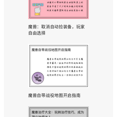
魔兽：取消自动捡装备，玩家
自由选择
魔兽自带战役地图开启指南