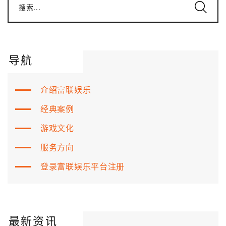
搜索...
导航
介绍富联娱乐
经典案例
游戏文化
服务方向
登录富联娱乐平台注册
最新资讯