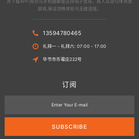
并下载APP,网页与手机版都能支持电子竞技、真人互动与体育类
游戏,保证流畅体验与无缝连接。
13594780465
礼拜一 - 礼拜六: 07:00 - 17:00
毕节市币霉庄222号
订阅
Enter Your E-mail
SUBSCRIBE