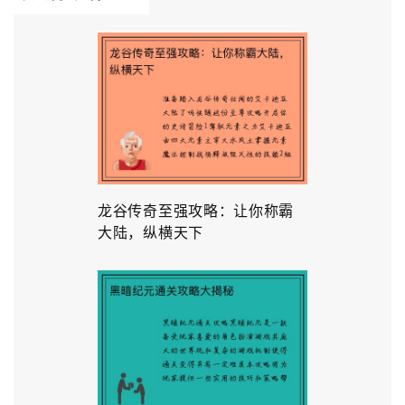
龙谷传奇至强攻略：让你称霸
大陆，纵横天下