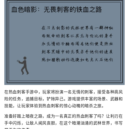
在热血刺客手游中，玩家将扮演一名无情的刺客，接受各种高风
险的任务，追捕目标，铲除异己。游戏提供丰富的场景、武器和
技能，让玩家体验到热血刺客的惊心动魄的暗杀之旅。
准备好踏上暗夜之路，成为一名真正的热血刺客了吗？让利刃在
手中闪烁，让敌人闻风丧胆，在这个暗潮汹涌的武林世界，书写